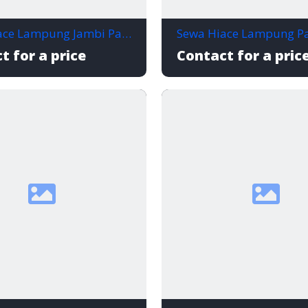
Sewa Hiace Lampung Jambi Paket Supir BBM
t for a price
Contact for a pric