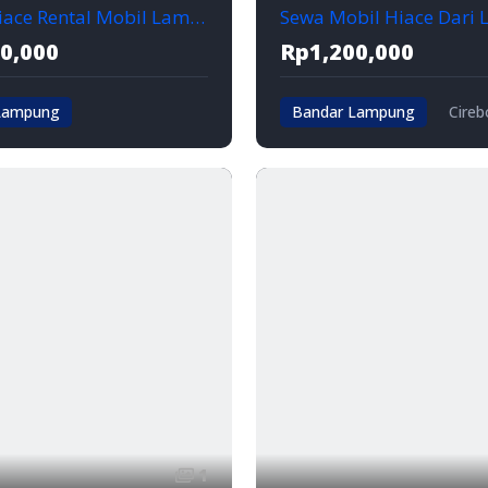
Travel Hiace Rental Mobil Lampung | CALL 0821-7889-0188
0,000
Rp1,200,000
Lampung
Bandar Lampung
Cireb
mpung
1