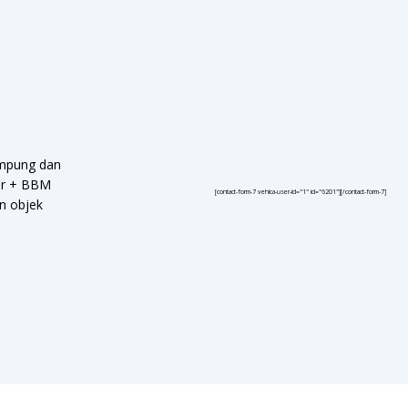
ampung dan
pir + BBM
[contact-form-7 vehica-user-id="1" id="6201"][/contact-form-7]
an objek