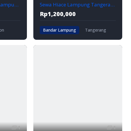
Sewa Mobil Hiace Dari Lampung Ke Cirebon + SUPIR BBM TOL
Sewa Hiace Lampung Tangerang Banten Jakarta ISTIMEWA! 0821-7889-0188
Rp1,200,000
on
Bandar Lampung
Tangerang
1
1