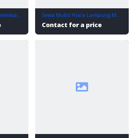
Sewa Hiace Lampung Palembang Paket Wisata
Sewa Mobil Hiace Lampung Murah Mulai 1,3 Juta | Hiace Commuter & Premio Luxury
e
Contact for a price