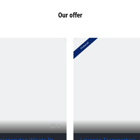
Our offer
Featured
4
Biro Perjalanan dan Wisata Rental Mobil Bandar Lampung CALL! 0821-7889-0188