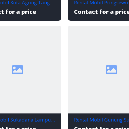
Rental Mobil Kota Agung Tanggamus, Nyaman Buat Wisata, Bisnis, dan Perjalanan Keluarga
t for a price
Contact for a pric
Rental Mobil Sukadana Lampung Timur, Siap Temani Perjalanan Tanpa Ribet
t for a price
Contact for a pric