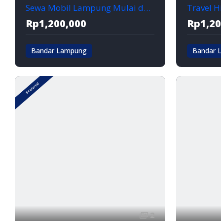
Sewa Mobil Lampung Mulai dari 150rb Rental MURAH 0821-7889-0188
Rp1,200,000
Rp1,20
Bandar Lampung
Bandar 
Bandar lampung
Bandar la
Featured
2