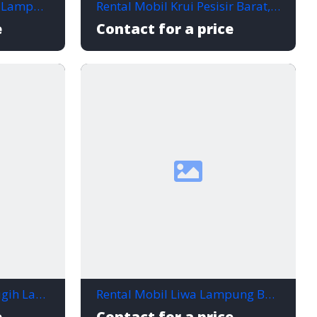
Rental Mobil Pringsewu Lampung, Praktis untuk Liburan, Kerja, dan Kebutuhan Harian
Rental Mobil Krui Pesisir Barat, Teman Perjalanan Nyaman untuk Wisata dan Bisnis
e
Contact for a price
Rental Mobil Gunung Sugih Lampung Tengah, Praktis Buat Semua Kebutuhan Perjalanan
Rental Mobil Liwa Lampung Barat, Nyaman untuk Wisata dan Perjalanan Bisnis
e
Contact for a price