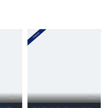
Featured
3
3
Layanan Transportasi - CV Afia Jaya Abadi Rental Mobil Lampung 0821-7889-0188 PROFESIONAL!
Biro Wisata CV. Afia Jaya Abadi Rental Mobil Lampung