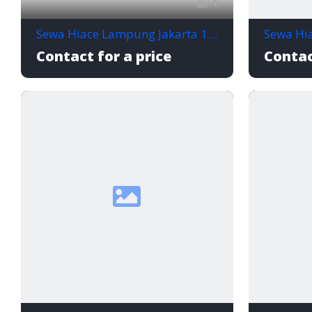
1
Sewa Hiace Lampung Jakarta 14 Seat Paket Wisata
Contact for a price
Contac