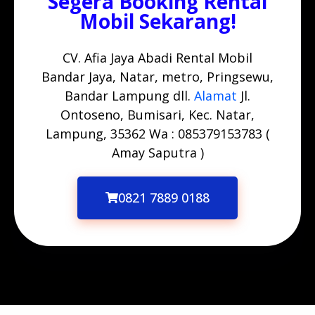
Segera Booking Rental
Mobil Sekarang!
CV. Afia Jaya Abadi Rental Mobil
Bandar Jaya, Natar, metro, Pringsewu,
Bandar Lampung dll.
Alamat
Jl.
Ontoseno, Bumisari, Kec. Natar,
Lampung, 35362 Wa : 085379153783 (
Amay Saputra )
0821 7889 0188