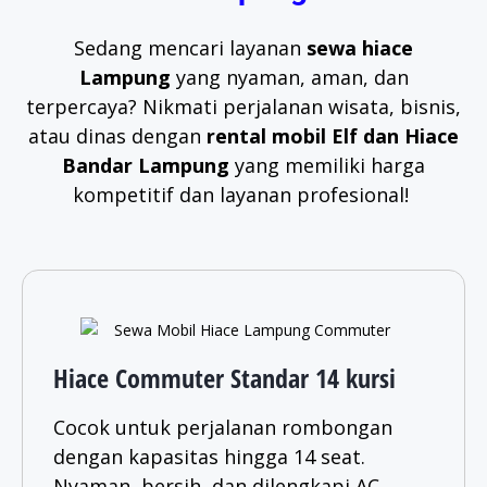
Sedang mencari layanan
sewa hiace
Lampung
yang nyaman, aman, dan
terpercaya? Nikmati perjalanan wisata, bisnis,
atau dinas dengan
rental mobil Elf dan Hiace
Bandar Lampung
yang memiliki harga
kompetitif dan layanan profesional!
Hiace Commuter Standar 14 kursi
Cocok untuk perjalanan rombongan
dengan kapasitas hingga 14 seat.
Nyaman, bersih, dan dilengkapi AC