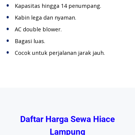
Kapasitas hingga 14 penumpang.
Kabin lega dan nyaman.
AC double blower.
Bagasi luas.
Cocok untuk perjalanan jarak jauh.
Daftar Harga Sewa Hiace
Lampung