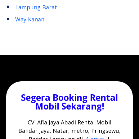
Lampung Barat
Way Kanan
Segera Booking Rental
Mobil Sekarang!
CV. Afia Jaya Abadi Rental Mobil
Bandar Jaya, Natar, metro, Pringsewu,
Bandar Lampung dll.
Alamat
Jl.