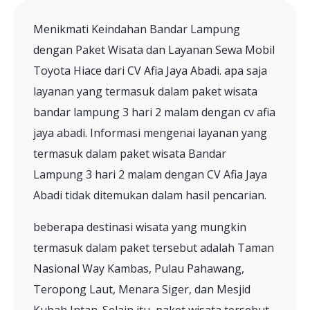
Menikmati Keindahan Bandar Lampung
dengan Paket Wisata dan Layanan Sewa Mobil
Toyota Hiace dari CV Afia Jaya Abadi. apa saja
layanan yang termasuk dalam paket wisata
bandar lampung 3 hari 2 malam dengan cv afia
jaya abadi. Informasi mengenai layanan yang
termasuk dalam paket wisata Bandar
Lampung 3 hari 2 malam dengan CV Afia Jaya
Abadi tidak ditemukan dalam hasil pencarian.
beberapa destinasi wisata yang mungkin
termasuk dalam paket tersebut adalah Taman
Nasional Way Kambas, Pulau Pahawang,
Teropong Laut, Menara Siger, dan Mesjid