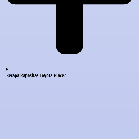
Berapa kapasitas Toyota Hiace?