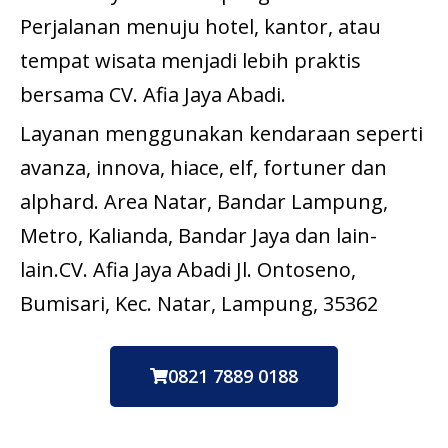
Perjalanan menuju hotel, kantor, atau
tempat wisata menjadi lebih praktis
bersama CV. Afia Jaya Abadi.
Layanan menggunakan kendaraan seperti
avanza, innova, hiace, elf, fortuner dan
alphard. Area Natar, Bandar Lampung,
Metro, Kalianda, Bandar Jaya dan lain-
lain.CV. Afia Jaya Abadi Jl. Ontoseno,
Bumisari, Kec. Natar, Lampung, 35362
0821 7889 0188