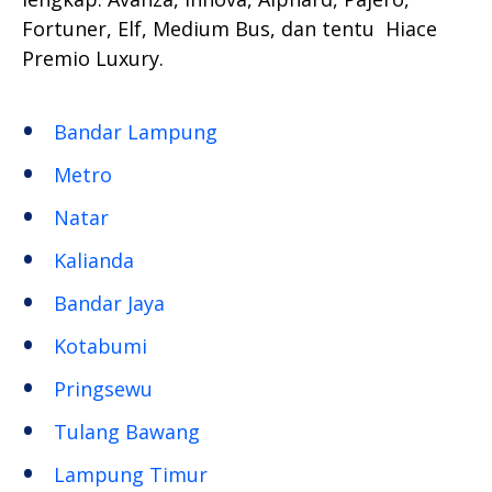
Fortuner, Elf, Medium Bus, dan tentu Hiace
Premio Luxury.
Bandar Lampung
Metro
Natar
Kalianda
Bandar Jaya
Kotabumi
Pringsewu
Tulang Bawang
Lampung Timur