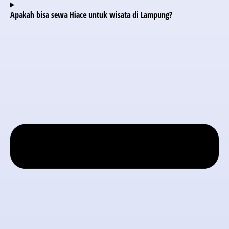
Apakah bisa sewa Hiace untuk wisata di Lampung?