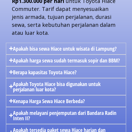
Rp1.300.000 per hari
untuk Toyota Hiace
Commuter. Tarif dapat menyesuaikan
jenis armada, tujuan perjalanan, durasi
sewa, serta kebutuhan perjalanan dalam
atau luar kota.
Apakah bisa sewa Hiace untuk wisata di Lampung?
Apakah harga sewa sudah termasuk sopir dan BBM?
Berapa kapasitas Toyota Hiace?
Apakah Toyota Hiace bisa digunakan untuk
perjalanan luar kota?
Kenapa Harga Sewa Hiace Berbeda?
Apakah melayani penjemputan dari Bandara Radin
Inten II?
Apakah tersedia paket sewa Hiace harian dan