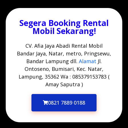
Segera Booking Rental
Mobil Sekarang!
CV. Afia Jaya Abadi Rental Mobil
Bandar Jaya, Natar, metro, Pringsewu,
Bandar Lampung dll.
Alamat
Jl.
Ontoseno, Bumisari, Kec. Natar,
Lampung, 35362 Wa : 085379153783 (
Amay Saputra )
0821 7889 0188