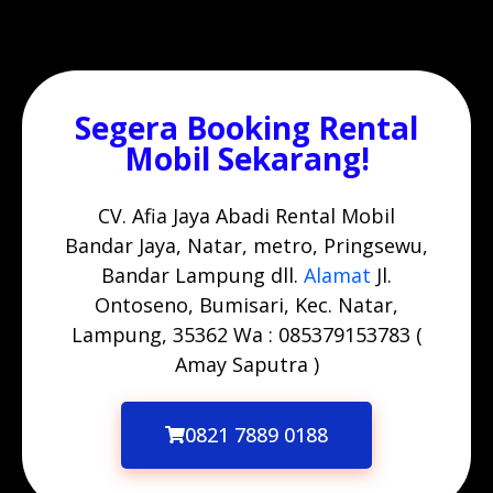
Segera Booking Rental
Mobil Sekarang!
CV. Afia Jaya Abadi Rental Mobil
Bandar Jaya, Natar, metro, Pringsewu,
Bandar Lampung dll.
Alamat
Jl.
Ontoseno, Bumisari, Kec. Natar,
Lampung, 35362 Wa : 085379153783 (
Amay Saputra )
0821 7889 0188