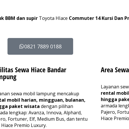
k BBM dan supir
Toyota HIace
Commuter 14 Kursi Dan Pr
0821 7889 0188
ilitas Sewa Hiace Bandar
Area Sewa
mpung
Layanan sew
rental mobi
anan sewa mobil lampung mencakup
hingga pake
tal mobil harian, mingguan, bulanan,
armada lengk
gga paket wisata
dengan pilihan
Pajero, Fort
ada lengkap: Avanza, Innova, Alphard,
Hiace Premio
ero, Fortuner, Elf, Medium Bus, dan tentu
a Hiace Premio Luxury.