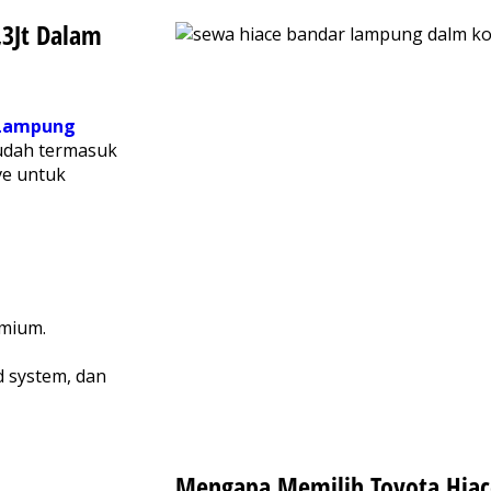
,3Jt Dalam
 Lampung
sudah termasuk
ve untuk
emium.
d system, dan
Mengapa Memilih Toyota Hiac