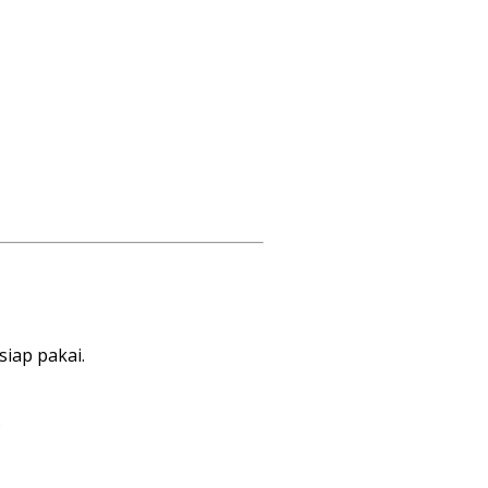
siap pakai.
…