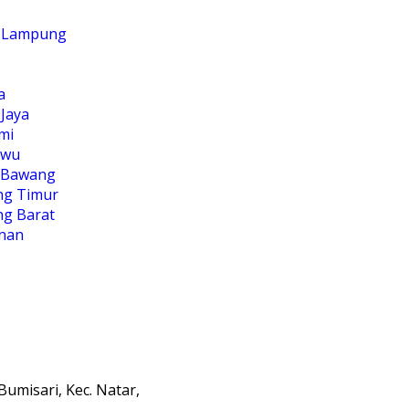
 Lampung
a
Jaya
mi
ewu
 Bawang
g Timur
g Barat
nan
Bumisari, Kec. Natar,