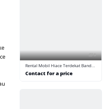
g
ke
5
ce
Rental Mobil Hiace Terdekat Bandar Lampung
Contact for a price
au